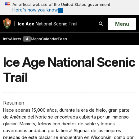
An official website of the United States government
Here's how you know
Open
Menu
Ice Age
National Scenic Trail
Search
Info
Alerts
4
Maps
Calendar
Fees
Ice Age National Scenic
Trail
Resumen
Hace apenas 15,000 años, durante la era de hielo, gran parte
de América del Norte se encontraba cubierta por un inmenso
glaciar. ¡Mamuts, felinos con dientes de sable y leones
cavernarios andaban por la tierra! Algunas de las mejores
pruebas de este glaciar se encuentran en Wisconsin, como por