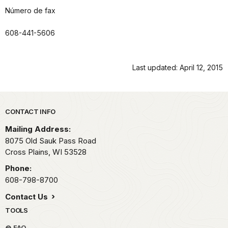
Número de fax
608-441-5606
Last updated: April 12, 2015
Park footer
CONTACT INFO
Mailing Address:
8075 Old Sauk Pass Road
Cross Plains,
WI
53528
Phone:
608-798-8700
Contact Us
TOOLS
FAQ