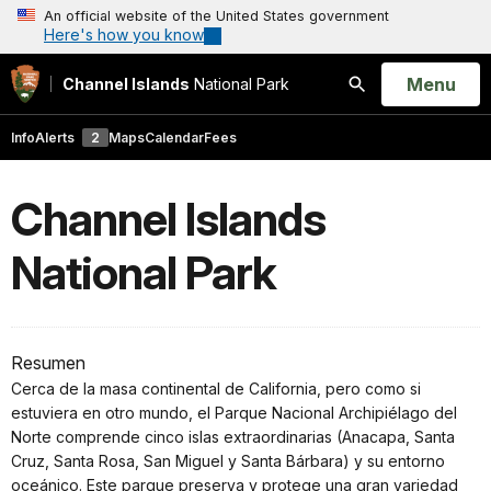
An official website of the United States government
Here's how you know
Open
Menu
Channel Islands
National Park
Search
Info
Alerts
2
Maps
Calendar
Fees
Channel Islands
National Park
Resumen
Cerca de la masa continental de California, pero como si
estuviera en otro mundo, el Parque Nacional Archipiélago del
Norte comprende cinco islas extraordinarias (Anacapa, Santa
Cruz, Santa Rosa, San Miguel y Santa Bárbara) y su entorno
oceánico. Este parque preserva y protege una gran variedad