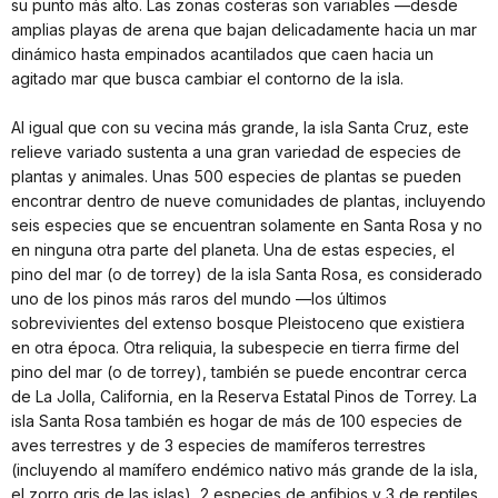
su punto más alto. Las zonas costeras son variables —desde
amplias playas de arena que bajan delicadamente hacia un mar
dinámico hasta empinados acantilados que caen hacia un
agitado mar que busca cambiar el contorno de la isla.
Al igual que con su vecina más grande, la isla Santa Cruz, este
relieve variado sustenta a una gran variedad de especies de
plantas y animales. Unas 500 especies de plantas se pueden
encontrar dentro de nueve comunidades de plantas, incluyendo
seis especies que se encuentran solamente en Santa Rosa y no
en ninguna otra parte del planeta. Una de estas especies, el
pino del mar (o de torrey) de la isla Santa Rosa, es considerado
uno de los pinos más raros del mundo —los últimos
sobrevivientes del extenso bosque Pleistoceno que existiera
en otra época. Otra reliquia, la subespecie en tierra firme del
pino del mar (o de torrey), también se puede encontrar cerca
de La Jolla, California, en la Reserva Estatal Pinos de Torrey. La
isla Santa Rosa también es hogar de más de 100 especies de
aves terrestres y de 3 especies de mamíferos terrestres
(incluyendo al mamífero endémico nativo más grande de la isla,
el zorro gris de las islas), 2 especies de anfibios y 3 de reptiles