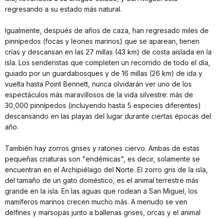
regresando a su estado más natural.
Igualmente, después de años de caza, han regresado miles de
pinnípedos (focas y leones marinos) que se aparean, tienen
crías y descansan en las 27 millas (43 km) de costa aislada en la
isla. Los senderistas que completen un recorrido de todo el día,
guiado por un guardabosques y de 16 millas (26 km) de ida y
vuelta hasta Point Bennett, nunca olvidarán ver uno de los
espectáculos más maravillosos de la vida silvestre: más de
30,000 pinnípedos (incluyendo hasta 5 especies diferentes)
descansando en las playas del lugar durante ciertas épocas del
año.
También hay zorros grises y ratones ciervo. Ambas de estas
pequeñas criaturas son "endémicas", es decir, solamente se
encuentran en el Archipiélago del Norte. El zorro gris de la isla,
del tamaño de un gato doméstico, es el animal terrestre más
grande en la isla. En las aguas que rodean a San Miguel, los
mamíferos marinos crecen mucho más. A menudo se ven
delfines y marsopas junto a ballenas grises, orcas y el animal