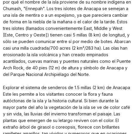
por qué el nombre de la isla proviene de su nombre indígena en
Chumash, "Ennepah". Los tres islotes de Anacapa se semejan a
una isla de mentira o a un espejismo, ya que pareciera cambiar
de forma en la niebla de la mañana o el calor de la tarde. Estos
tres islotes (llamados convenientemente East, Middle y West
[Este, Centro y Oeste]) tienen casi 5 millas (8 km) de longitud, y
sólo se pueden comunicar entre sí por medio de botes. Abarcan
casi una milla cuadrada/700 acres (2 km²/283 ha). Las olas han
erosionado la isla volcánica y han creado empinados
acantilados, cuevas marinas y puentes naturales como el Puente
Arch Rock, de 40 pies (12 m) de altura y símbolo de Anacapa y
del Parque Nacional Archipiélago del Norte.
Explorar el sistema de senderos de 1.5 millas (2 km) de Anacapa
Este les permite a los visitantes conocer la flora y fauna
autóctonas de la isla y la historia cultural. Si bien durante la
mayor parte del año la vegetación de la isla se ve de color café
y sin vida, las lluvias del invierno transforman el paisaje. Las
plantas que emergen de su letargo reviven con el color. El
extraño árbol de girasol o coreopsis, florece con brillantes
ramilletes amarillos, tan vívidos y numerosos que en ocasiones