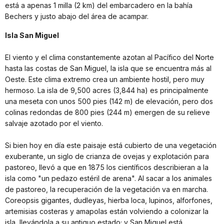
está a apenas 1 milla (2 km) del embarcadero en la bahía
Bechers y justo abajo del área de acampar.
Isla San Miguel
El viento y el clima constantemente azotan al Pacífico del Norte
hasta las costas de San Miguel, la isla que se encuentra más al
Oeste. Este clima extremo crea un ambiente hostil, pero muy
hermoso. La isla de 9,500 acres (3,844 ha) es principalmente
una meseta con unos 500 pies (142 m) de elevación, pero dos
colinas redondas de 800 pies (244 m) emergen de su relieve
salvaje azotado por el viento.
Si bien hoy en día este paisaje está cubierto de una vegetación
exuberante, un siglo de crianza de ovejas y explotación para
pastoreo, llevó a que en 1875 los científicos describieran a la
isla como "un pedazo estéril de arena". Al sacar a los animales
de pastoreo, la recuperación de la vegetación va en marcha.
Coreopsis gigantes, dudleyas, hierba loca, lupinos, alforfones,
artemisias costeras y amapolas están volviendo a colonizar la
isla, llevándola a su antiguo estado; y San Miguel está