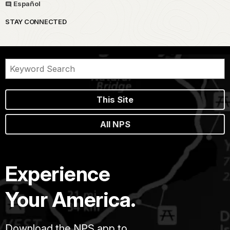
Español
STAY CONNECTED
This Site
All NPS
Experience
Your America.
Download the NPS app to