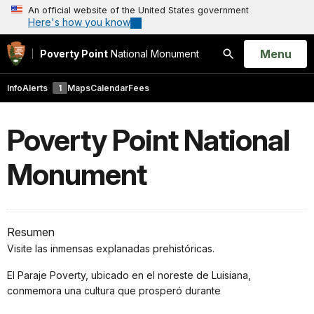
An official website of the United States government
Here's how you know
Open
Menu
Poverty Point
National Monument
Search
Info
Alerts
1
Maps
Calendar
Fees
Poverty Point National
Monument
Resumen
Visite las inmensas explanadas prehistóricas.
El Paraje Poverty, ubicado en el noreste de Luisiana,
conmemora una cultura que prosperó durante