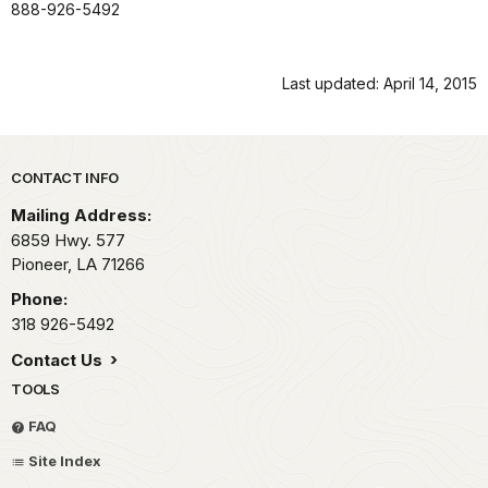
888-926-5492
Last updated: April 14, 2015
Park footer
CONTACT INFO
Mailing Address:
6859 Hwy. 577
Pioneer,
LA
71266
Phone:
318 926-5492
Contact Us
TOOLS
FAQ
Site Index