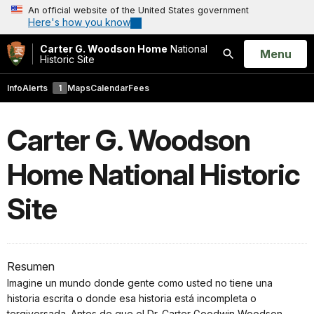
An official website of the United States government
Here's how you know
Carter G. Woodson Home
National
Open
Menu
Historic Site
Search
Info
Alerts
1
Maps
Calendar
Fees
Carter G. Woodson
Home National Historic
Site
Resumen
Imagine un mundo donde gente como usted no tiene una
historia escrita o donde esa historia está incompleta o
tergiversada. Antes de que el Dr. Carter Goodwin Woodson