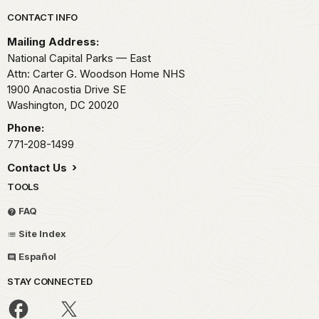
Park footer
CONTACT INFO
Mailing Address:
National Capital Parks — East
Attn: Carter G. Woodson Home NHS
1900 Anacostia Drive SE
Washington,
DC
20020
Phone:
771-208-1499
Contact Us
TOOLS
FAQ
Site Index
Español
STAY CONNECTED