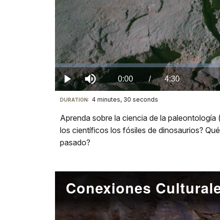
Loaded
:
0%
Current
0:00
/
DurationÂ
4:30
Play
Mute
4 minutes, 30 seconds
Visit
DURATION:
TimeÂ
our
Aprenda sobre la ciencia de la paleontología
keyboard
los científicos los fósiles de dinosaurios? 
shortcuts
pasado?
docs
for
details
Conexiones Cultural