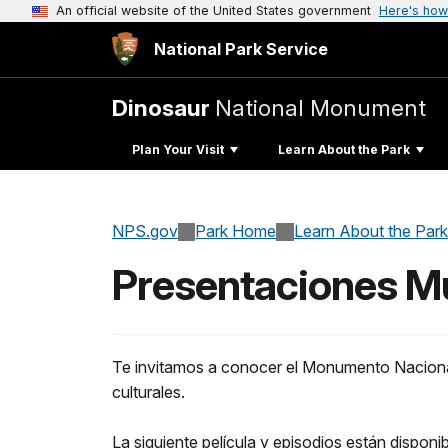
An official website of the United States government
Here's how
National Park Service
Dinosaur
National Monument
Plan Your Visit
Learn About the Park
NPS.gov
Park Home
Learn About the Park
Presentaciones M
Te invitamos a conocer el Monumento Nacional 
culturales.
La siguiente película y episodios están dispon