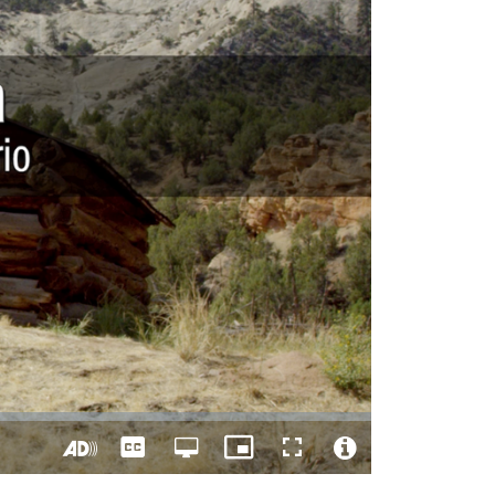
Captions
Open
Picture-
Fullscreen
quality
in-
Turn
Video
selector
Picture