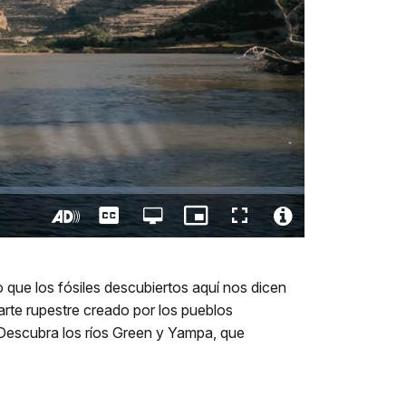
Captions
Open
Picture-
Fullscreen
quality
in-
Turn
Video
selector
Picture
On
File
menu
Audio
Info
que los fósiles descubiertos aquí nos dicen
Description
 arte rupestre creado por los pueblos
 Descubra los ríos Green y Yampa, que