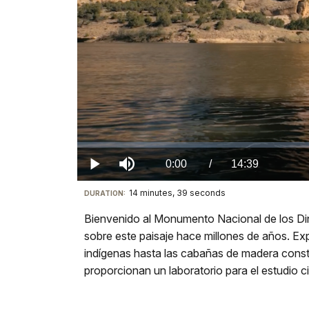
Loaded
:
0%
Current
0:00
/
DurationÂ
14:39
Play
Mute
14 minutes, 39 seconds
Visit
DURATION:
TimeÂ
our
Bienvenido al Monumento Nacional de los Din
keyboard
sobre este paisaje hace millones de años. Expl
shortcuts
indígenas hasta las cabañas de madera constr
docs
proporcionan un laboratorio para el estudio ci
for
details