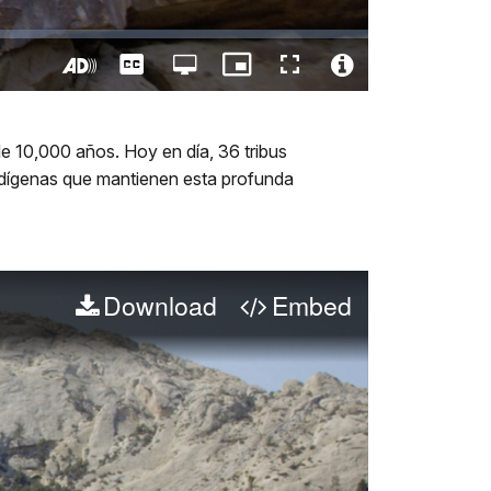
Captions
Open
Picture-
Fullscreen
quality
in-
Turn
Video
selector
Picture
On
File
menu
Audio
Info
 10,000 años. Hoy en día, 36 tribus
Description
 indígenas que mantienen esta profunda
Download
Embed