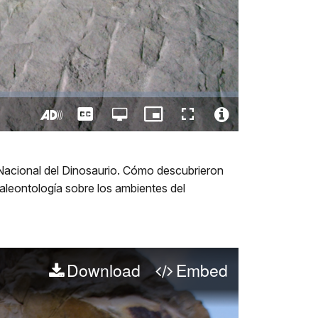
Captions
Open
Picture-
Fullscreen
quality
in-
Turn
Video
selector
Picture
On
File
menu
Audio
Info
o Nacional del Dinosaurio. Cómo descubrieron
Description
aleontología sobre los ambientes del
Download
Embed