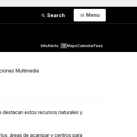
Open
Menu
Search
Info
Alerts
1
Maps
Calendar
Fees
ciones Multimedia
e destacan estos recursos naturales y
arios, áreas de acampar y centros para