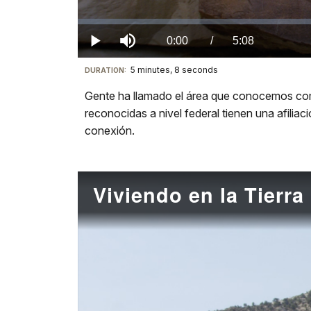
Loaded
:
0%
Current
0:00
/
DurationÂ
5:08
Play
Mute
5 minutes, 8 seconds
Visit
DURATION:
TimeÂ
our
Gente ha llamado el área que conocemos com
keyboard
reconocidas a nivel federal tienen una afilia
shortcuts
conexión.
docs
for
details
Viviendo en la Tierra