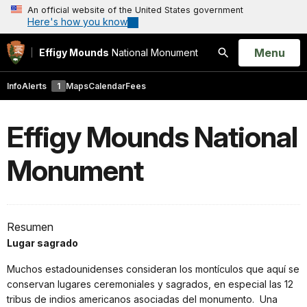
An official website of the United States government
Here's how you know
Open
Menu
Effigy Mounds
National Monument
Search
Info
Alerts
1
Maps
Calendar
Fees
Effigy Mounds National
Monument
Resumen
Lugar sagrado
Muchos estadounidenses consideran los montículos que aquí se
conservan lugares ceremoniales y sagrados, en especial las 12
tribus de indios americanos asociadas del monumento. Una