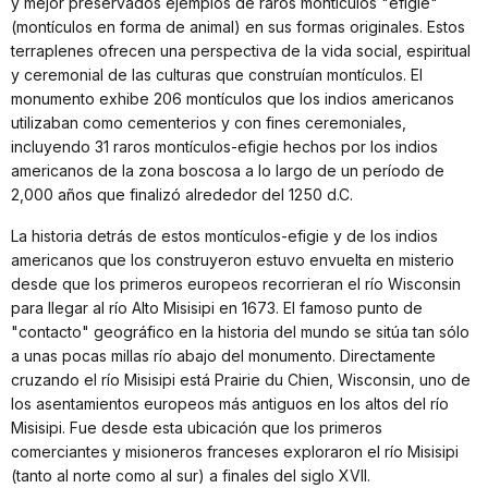
y mejor preservados ejemplos de raros montículos "efigie"
(montículos en forma de animal) en sus formas originales. Estos
terraplenes ofrecen una perspectiva de la vida social, espiritual
y ceremonial de las culturas que construían montículos. El
monumento exhibe 206 montículos que los indios americanos
utilizaban como cementerios y con fines ceremoniales,
incluyendo 31 raros montículos-efigie hechos por los indios
americanos de la zona boscosa a lo largo de un período de
2,000 años que finalizó alrededor del 1250 d.C.
La historia detrás de estos montículos-efigie y de los indios
americanos que los construyeron estuvo envuelta en misterio
desde que los primeros europeos recorrieran el río Wisconsin
para llegar al río Alto Misisipi en 1673. El famoso punto de
"contacto" geográfico en la historia del mundo se sitúa tan sólo
a unas pocas millas río abajo del monumento. Directamente
cruzando el río Misisipi está Prairie du Chien, Wisconsin, uno de
los asentamientos europeos más antiguos en los altos del río
Misisipi. Fue desde esta ubicación que los primeros
comerciantes y misioneros franceses exploraron el río Misisipi
(tanto al norte como al sur) a finales del siglo XVII.