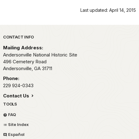
Last updated: April 14, 2015
Park footer
CONTACT INFO
Mailing Address:
Andersonville National Historic Site
496 Cemetery Road
Andersonville,
GA
31711
Phone:
229 924-0343
Contact Us
TOOLS
FAQ
Site Index
Español