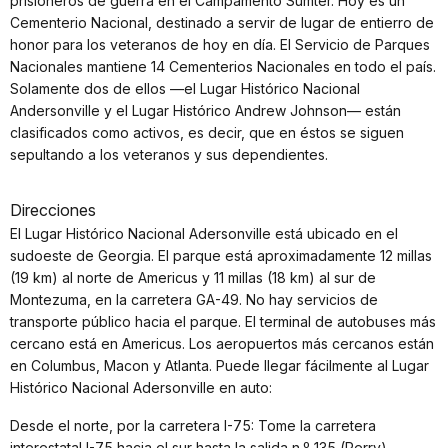
prisioneros de guerra en el Campamento Sumter. Hoy es un
Cementerio Nacional, destinado a servir de lugar de entierro de
honor para los veteranos de hoy en día. El Servicio de Parques
Nacionales mantiene 14 Cementerios Nacionales en todo el país.
Solamente dos de ellos —el Lugar Histórico Nacional
Andersonville y el Lugar Histórico Andrew Johnson— están
clasificados como activos, es decir, que en éstos se siguen
sepultando a los veteranos y sus dependientes.
Direcciones
El Lugar Histórico Nacional Adersonville está ubicado en el
sudoeste de Georgia. El parque está aproximadamente 12 millas
(19 km) al norte de Americus y 11 millas (18 km) al sur de
Montezuma, en la carretera GA-49. No hay servicios de
transporte público hacia el parque. El terminal de autobuses más
cercano está en Americus. Los aeropuertos más cercanos están
en Columbus, Macon y Atlanta. Puede llegar fácilmente al Lugar
Histórico Nacional Adersonville en auto:
Desde el norte, por la carretera I-75: Tome la carretera
interestatal I-75 hacia el sur hasta la salida n.º 135 (Perry).