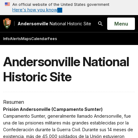
An official website of the United States government
Here's how you know
Open
Menu
Andersonville
National Historic Site
Search
Info
Alerts
Maps
Calendar
Fees
Andersonville National
Historic Site
Resumen
Prisión Andersonville (Campamento Sumter)
Campamento Sumter, generalmente llamado Andersonville, fue
una de las prisiones militares más grandes establecidas por la
Confederación durante la Guerra Civil. Durante sus 14 meses de
existencia, más de 45,000 soldados de la Unión estuvieron