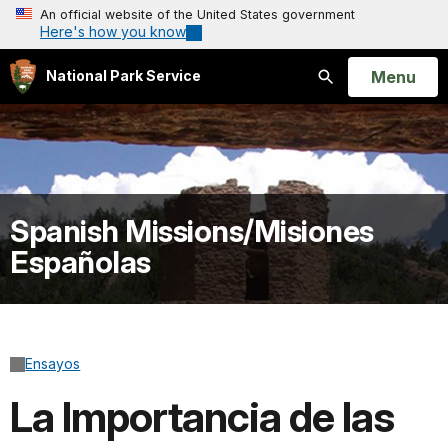
An official website of the United States government
Here's how you know
Open
Menu
National Park Service
Search
Spanish Missions/Misiones
Españolas
Ensayos
La Importancia de las