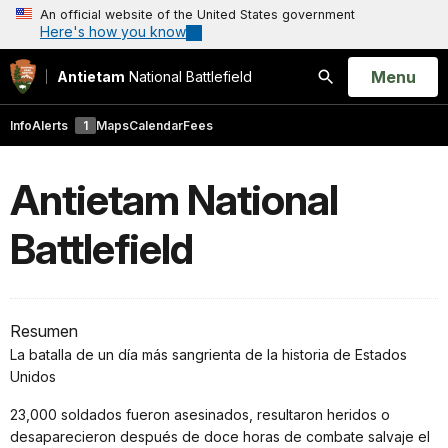
An official website of the United States government
Here's how you know
Open
Menu
Antietam
National Battlefield
Search
Info
Alerts
1
Maps
Calendar
Fees
Antietam National
Battlefield
Resumen
La batalla de un día más sangrienta de la historia de Estados
Unidos
23,000 soldados fueron asesinados, resultaron heridos o
desaparecieron después de doce horas de combate salvaje el