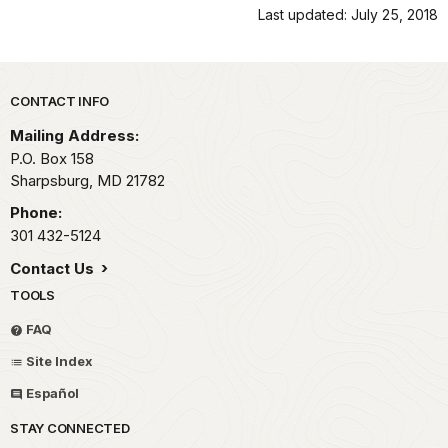
Last updated: July 25, 2018
Park footer
CONTACT INFO
Mailing Address:
P.O. Box 158
Sharpsburg,
MD
21782
Phone:
301 432-5124
Contact Us
TOOLS
FAQ
Site Index
Español
STAY CONNECTED